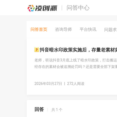
问答中心
问答首页
咨询导师
平台快讯
问题
抖音暗水印政策实施后，存量老素材
老师，听说抖音3月底上线了暗水印政策，打击搬
经存在的素材会被追溯处罚吗？还是需要全部下架
2026年03月27日
|
272人阅读
回答
|
共
1
个