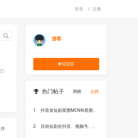
登录
注册
游客
写回答
？已
热门帖子
周榜
|
总榜
1
抖音发短剧星图MCN和星图融合有什么区别？
2
目前短剧在抖音、视频号、快手、小红书和B站，这五大平台到底有什么区别？
排序