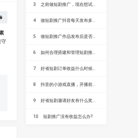
3
之前做短剧推广，现在想试试漫剧，不知道漫剧好做吗？
4
做短剧推广抖音每天发布多少个作品比较合适？
素
5
做短剧推广作品发布后是否需要投抖加？
遵守
6
如何合理搭建和管理短剧推广账号？
7
好省短剧订单收益什么时候结算，如何提现？
8
抖音的小游戏直播，开播前要不要先发视频扩大流量？
9
好省短剧邀请好友有什么奖励，升级赚是什么？
10
短剧推广没有收益怎么办?