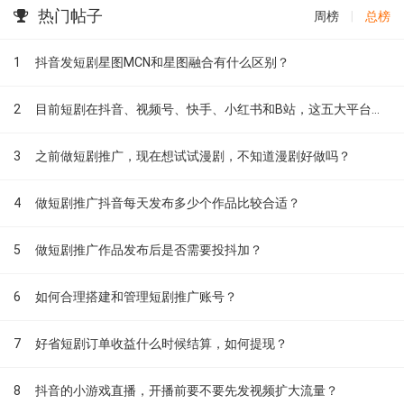
热门帖子
周榜
|
总榜
1
抖音发短剧星图MCN和星图融合有什么区别？
2
目前短剧在抖音、视频号、快手、小红书和B站，这五大平台到底有什么区别？
3
之前做短剧推广，现在想试试漫剧，不知道漫剧好做吗？
4
做短剧推广抖音每天发布多少个作品比较合适？
5
做短剧推广作品发布后是否需要投抖加？
6
如何合理搭建和管理短剧推广账号？
7
好省短剧订单收益什么时候结算，如何提现？
8
抖音的小游戏直播，开播前要不要先发视频扩大流量？