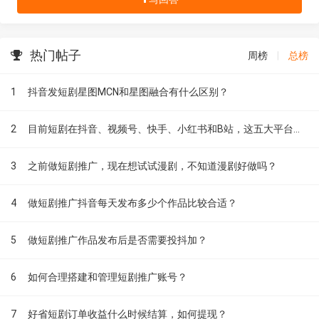
热门帖子
周榜
|
总榜
1
抖音发短剧星图MCN和星图融合有什么区别？
2
目前短剧在抖音、视频号、快手、小红书和B站，这五大平台到底有什么区别？
3
之前做短剧推广，现在想试试漫剧，不知道漫剧好做吗？
4
做短剧推广抖音每天发布多少个作品比较合适？
5
做短剧推广作品发布后是否需要投抖加？
6
如何合理搭建和管理短剧推广账号？
7
好省短剧订单收益什么时候结算，如何提现？