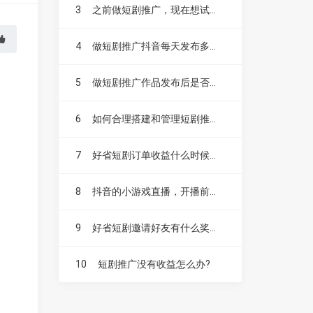
3
之前做短剧推广，现在想试试漫剧，不知道漫剧好做吗？
4
做短剧推广抖音每天发布多少个作品比较合适？
5
做短剧推广作品发布后是否需要投抖加？
6
如何合理搭建和管理短剧推广账号？
7
好省短剧订单收益什么时候结算，如何提现？
8
抖音的小游戏直播，开播前要不要先发视频扩大流量？
9
好省短剧邀请好友有什么奖励，升级赚是什么？
10
短剧推广没有收益怎么办?