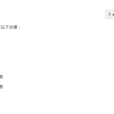
0
过以下步骤：
数
数