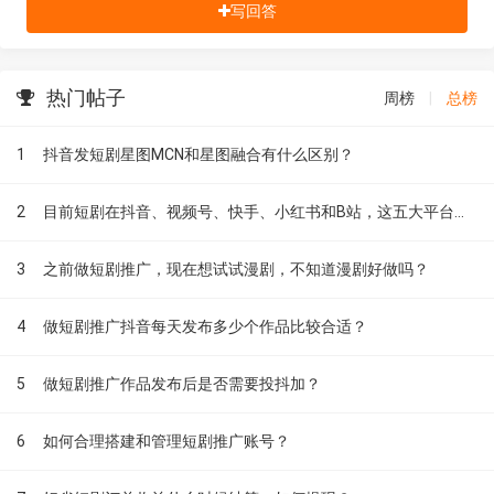
写回答
热门帖子
周榜
|
总榜
1
抖音发短剧星图MCN和星图融合有什么区别？
2
目前短剧在抖音、视频号、快手、小红书和B站，这五大平台到底有什么区别？
3
之前做短剧推广，现在想试试漫剧，不知道漫剧好做吗？
4
做短剧推广抖音每天发布多少个作品比较合适？
5
做短剧推广作品发布后是否需要投抖加？
6
如何合理搭建和管理短剧推广账号？