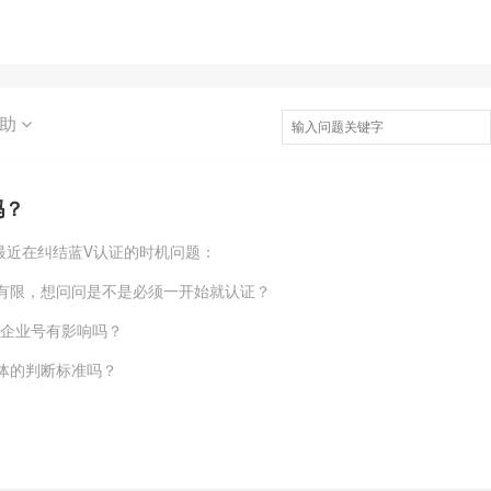
求助
吗？
最近在纠结蓝V认证的时机问题：
有限，想问问是不是必须一开始就认证？
转企业号有影响吗？
体的判断标准吗？