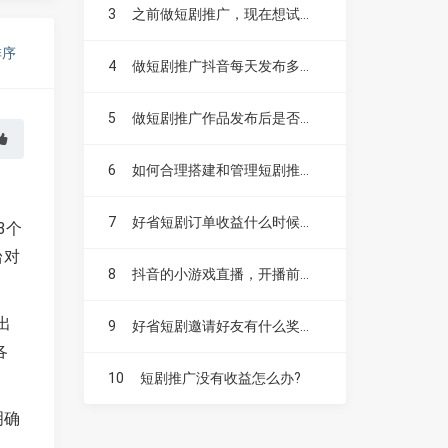
3
之前做短剧推广，现在想试试漫剧，不知道漫剧好做吗？
排序
4
做短剧推广抖音每天发布多少个作品比较合适？
5
做短剧推广作品发布后是否需要投抖加？
6
如何合理搭建和管理短剧推广账号？
7
好省短剧订单收益什么时候结算，如何提现？
3个
台对
8
抖音的小游戏直播，开播前要不要先发视频扩大流量？
出
9
好省短剧邀请好友有什么奖励，升级赚是什么？
各
10
短剧推广没有收益怎么办?
明确