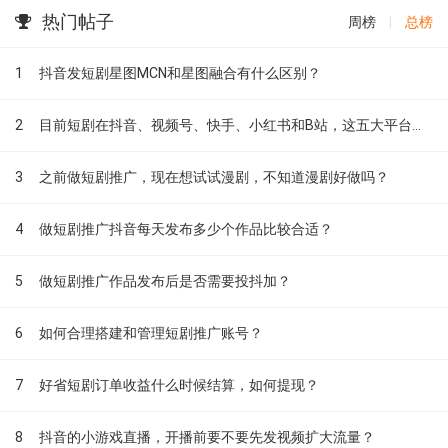
热门帖子
周榜
|
总榜
1
抖音发短剧星图MCN和星图融合有什么区别？
2
目前短剧在抖音、视频号、快手、小红书和B站，这五大平台到底有什么区别？
3
之前做短剧推广，现在想试试漫剧，不知道漫剧好做吗？
4
做短剧推广抖音每天发布多少个作品比较合适？
5
做短剧推广作品发布后是否需要投抖加？
6
如何合理搭建和管理短剧推广账号？
7
好省短剧订单收益什么时候结算，如何提现？
8
抖音的小游戏直播，开播前要不要先发视频扩大流量？