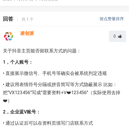
回答
按点赞量排序
|
共
1
个
凌创派
0
关于抖音主页能否留联系方式的问题：
1，个人账号：
• 直接展示微信号、手机号等确实会被系统判定违规
• 建议用表情符号分隔或拼音简写等方式隐蔽展示 比如：
把"VX123456"写成"需要资料+V❤️123456"（实际使用去掉
❤️）
2，企业蓝V账号：
• 通过认证后可以在资料页填写门店联系方式