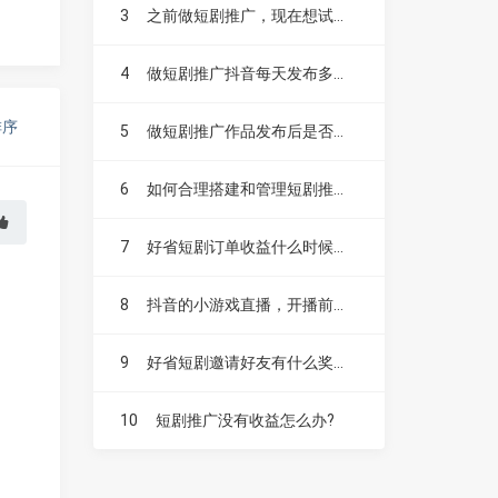
3
之前做短剧推广，现在想试试漫剧，不知道漫剧好做吗？
4
做短剧推广抖音每天发布多少个作品比较合适？
排序
5
做短剧推广作品发布后是否需要投抖加？
6
如何合理搭建和管理短剧推广账号？
7
好省短剧订单收益什么时候结算，如何提现？
8
抖音的小游戏直播，开播前要不要先发视频扩大流量？
9
好省短剧邀请好友有什么奖励，升级赚是什么？
10
短剧推广没有收益怎么办?