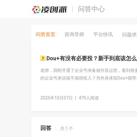
问答中心
问答首页
咨询导师
平台快讯
问题
Dou+有没有必要投？新手到底该怎
老师，我刚开通了企业号准备做抖音运营，看到很多
的企业号来说值不值得投入？另外具体投Dou+能
2025年10月07日
|
479人阅读
回答
|
共
1
个