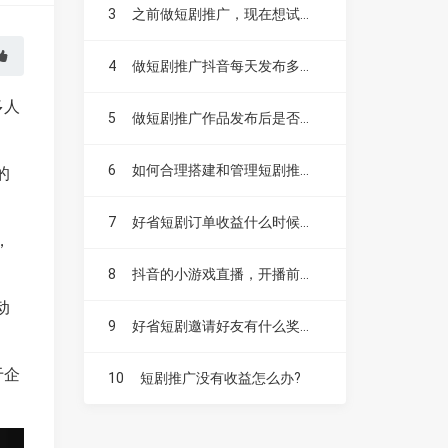
3
之前做短剧推广，现在想试试漫剧，不知道漫剧好做吗？
4
做短剧推广抖音每天发布多少个作品比较合适？
多人
5
做短剧推广作品发布后是否需要投抖加？
6
如何合理搭建和管理短剧推广账号？
的
7
好省短剧订单收益什么时候结算，如何提现？
，
8
抖音的小游戏直播，开播前要不要先发视频扩大流量？
动
9
好省短剧邀请好友有什么奖励，升级赚是什么？
于企
10
短剧推广没有收益怎么办?