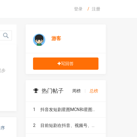
登录
注册
游客
写回答
起步
热门帖子
周榜
|
总榜
1
抖音发短剧星图MCN和星图融合有什么区别？
2
目前短剧在抖音、视频号、快手、小红书和B站，这五大平台到底有什么区别？
排序