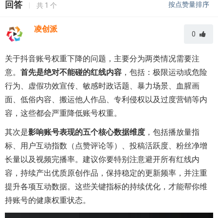
回答
按点赞量排序
|
共
1
个
凌创派
0
关于抖音账号权重下降的问题，主要分为两类情况需要注
意。
首先是绝对不能碰的红线内容
，包括：极限运动或危险
行为、虚假功效宣传、敏感时政话题、暴力场景、血腥画
面、低俗内容、搬运他人作品、专利侵权以及过度营销等内
容，这些都会严重降低账号权重。
其次是
影响账号表现的五个核心数据维度
，包括播放量指
标、用户互动指数（点赞评论等）、投稿活跃度、粉丝净增
长量以及视频完播率。建议你要特别注意避开所有红线内
容，持续产出优质原创作品，保持稳定的更新频率，并注重
提升各项互动数据。这些关键指标的持续优化，才能帮你维
持账号的健康权重状态。