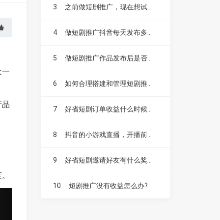
3
之前做短剧推广，现在想试试漫剧，不知道漫剧好做吗？
4
做短剧推广抖音每天发布多少个作品比较合适？
5
做短剧推广作品发布后是否需要投抖加？
众一
6
如何合理搭建和管理短剧推广账号？
产品
7
好省短剧订单收益什么时候结算，如何提现？
8
抖音的小游戏直播，开播前要不要先发视频扩大流量？
。
9
好省短剧邀请好友有什么奖励，升级赚是什么？
度。
10
短剧推广没有收益怎么办?