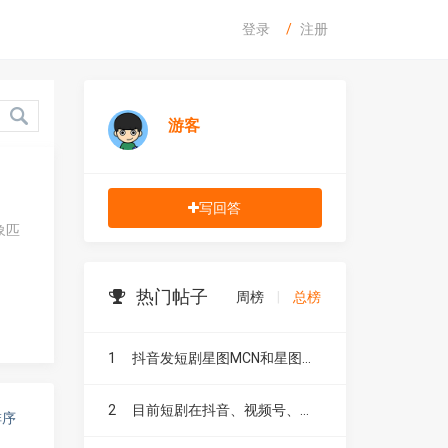
登录
注册
游客
写回答
象匹
热门帖子
周榜
|
总榜
1
抖音发短剧星图MCN和星图融合有什么区别？
2
目前短剧在抖音、视频号、快手、小红书和B站，这五大平台到底有什么区别？
排序