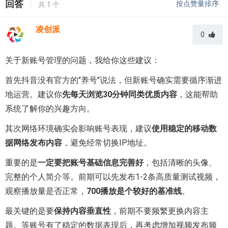
回答
按点赞量排序
|
共
1
个
凌创派
0
关于新账号管理的问题，我给你这些建议：
首先抖音没有官方的"养号"说法，但新账号确实需要循序渐进
地运营。建议你
先每天浏览30分钟同类优质内容
，这能帮助
系统了解你的兴趣方向。
其次网络环境确实会影响账号表现，建议
使用稳定的移动数
据网络发布内容
，避免经常切换IP地址。
重要的是
一定要把账号基础信息完善好
，包括清晰的头像、
完整的个人简介等。前期可以先发布1-2条高质量测试视频，
观察播放量是否正常，
700播放是个较好的基准线
。
最关键的是要
保持内容垂直性
，前期不要频繁更换内容主
题。等账号有了稳定的数据表现后，再考虑增加视频发布频