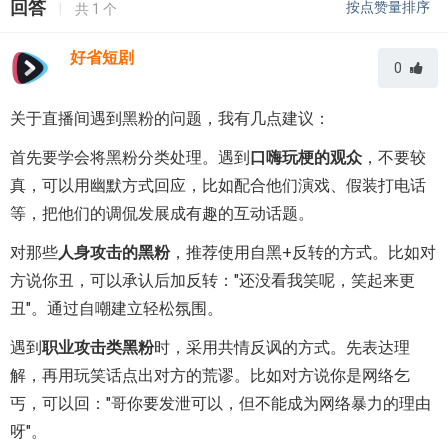
回答
按点赞量排序
|
共
1
个
好省短剧
0
关于直播间遇到黑粉的问题，我有几点建议：
首先要学会将黑粉分类处理。遇到
口嗨玩梗的观众
，不要较
真，可以用幽默方式回应，比如配合他们演戏、假装打电话
等，把他们的调侃发展成有趣的互动话题。
对那些
人身攻击的黑粉
，推荐使用自黑+反转的方式。比如对
方说你丑，可以承认后加反转："还没看我笑呢，笑起来更
丑"。通过自嘲建立轻松氛围。
遇到
职业攻击类黑粉
时，采用共情反讽的方式。先表达理
解，再用玩笑话点出对方的荒谬。比如对方说你是网络乞
丐，可以回："哥你要发泄可以，但不能成为网络暴力的理由
呀"。