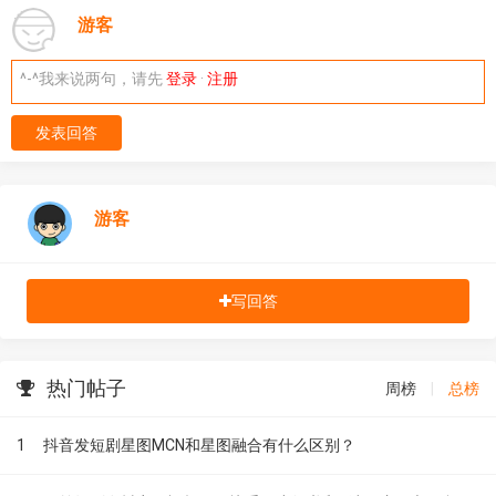
游客
^-^我来说两句，请先
登录
·
注册
发表回答
游客
写回答
热门帖子
周榜
|
总榜
1
抖音发短剧星图MCN和星图融合有什么区别？