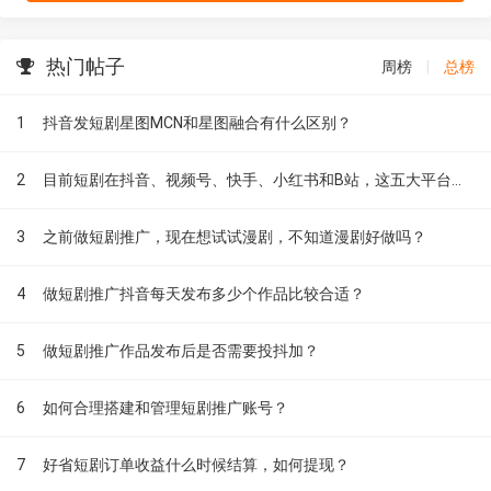
热门帖子
周榜
|
总榜
1
抖音发短剧星图MCN和星图融合有什么区别？
2
目前短剧在抖音、视频号、快手、小红书和B站，这五大平台到底有什么区别？
3
之前做短剧推广，现在想试试漫剧，不知道漫剧好做吗？
4
做短剧推广抖音每天发布多少个作品比较合适？
5
做短剧推广作品发布后是否需要投抖加？
6
如何合理搭建和管理短剧推广账号？
7
好省短剧订单收益什么时候结算，如何提现？