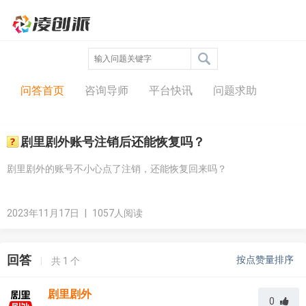
问答中心
问答首页
咨询导师
平台快讯
问题求助
剧里剧外账号注销后还能恢复吗？
剧里剧外的账号不小心点了注销，还能恢复回来吗？
2023年11月17日
|
1057人阅读
回答
按点赞量排序
|
共
1
个
剧里剧外
0