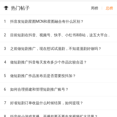
热门帖子
周榜
|
总榜
1
抖音发短剧星图MCN和星图融合有什么区别？
2
目前短剧在抖音、视频号、快手、小红书和B站，这五大平台到底有什么区别？
3
之前做短剧推广，现在想试试漫剧，不知道漫剧好做吗？
4
做短剧推广抖音每天发布多少个作品比较合适？
5
做短剧推广作品发布后是否需要投抖加？
6
如何合理搭建和管理短剧推广账号？
7
好省短剧订单收益什么时候结算，如何提现？
8
抖音的小游戏直播，开播前要不要先发视频扩大流量？