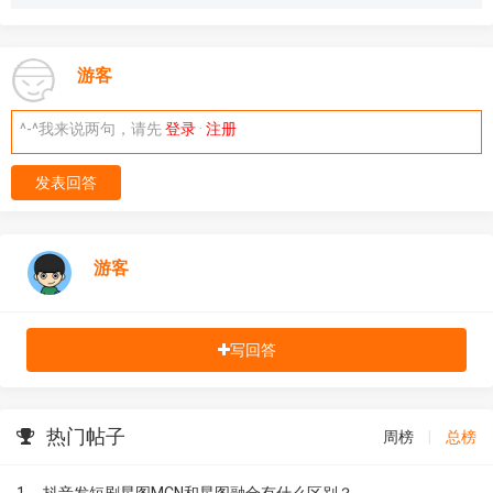
游客
^-^我来说两句，请先
登录
·
注册
发表回答
游客
写回答
热门帖子
周榜
|
总榜
1
抖音发短剧星图MCN和星图融合有什么区别？