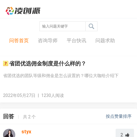
问答中心
问答首页
咨询导师
平台快讯
问题求助
省团优选佣金制度是什么样的？
省团优选的团队等级和佣金是怎么设置的？哪位大咖给介绍下
2022年05月27日
|
1230人阅读
回答
按点赞量排序
|
共
2
个
styx
2