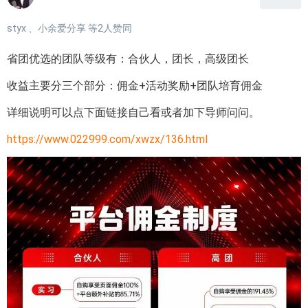
styx
、
小余爱分享
等
2
人赞同
省团优选的团队等级有：合伙人，团长，高级团长
收益主要分三个部分：佣金+活动奖励+团队培育佣金
详细说明可以点下面链接自己看或者加下导师问问。
https://www.022999.com/xwzx/136.html